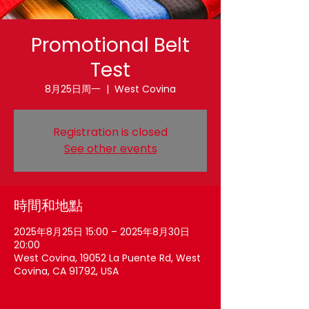
Promotional Belt
Test
8月25日周一
  |  
West Covina
Registration is closed
See other events
時間和地點
2025年8月25日 15:00 – 2025年8月30日
20:00
West Covina, 19052 La Puente Rd, West
Covina, CA 91792, USA