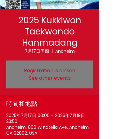
2025 Kukkiwon
Taekwondo
Hanmadang
7月17日周四
  |  
Anaheim
Registration is closed
See other events
時間和地點
2025年7月17日 00:00 – 2025年7月19日
23:50
Anaheim, 800 W Katella Ave, Anaheim,
CA 92802, USA